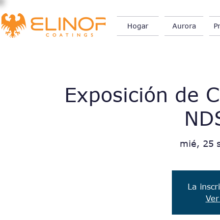
Hogar
Aurora
P
Exposición de C
ND
mié, 25 
La inscr
Ver