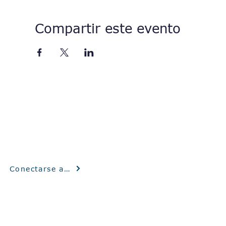
Compartir este evento
¿Está interesado en nuestra experiencia en contrato
Solicite una declaración de capacidad y
programe una conversación con nuestro POC
gubernamental a continuación.
Conectarse ahora