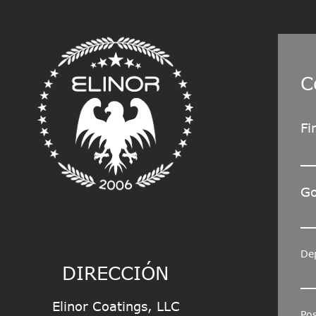
C
Fi
Go
De
DIRECCIÓN
Elinor Coatings, LLC
Pos